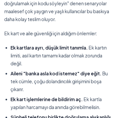
doğrulamak için kodu söyleyin" denen senaryolar
maalesef çok yaygın ve yaşlı kullanıcılar bu baskıya
daha kolay teslim oluyor.
Ek kart ve aile güvenliği için aldığım önlemler:
Ek kartlara ayrı, düşük limit tanımla.
Ek kartın
limiti, asıl kartın tamamı kadar olmak zorunda
değil.
Aileni "banka asla kod istemez" diye eğit.
Bu
tek cümle, çoğu dolandırıcılık girişimini boşa
çıkarır.
Ek kart işlemlerine de bildirim aç.
Ek kartla
yapılan harcamayı da anında görebilmelisin.
Şüpheli telefonu birlikte doğrulama alışkanlığı