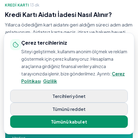
KREDI KARTI
·
13 dk
Kredi Kartı Aidatı İadesi Nasıl Alınır?
Yıllarca ödediğim kart aidatını geri aldığım süreci adım adım
anlatıyorum. Aidatsız karta geçiş, itiraz ve hakem heyeti
yoluyla iade rehberi.
Çerez tercihleriniz
Deniz Acar
·
21 Şubat 2026
Siteyi geliştirmek, kullanımı anonim ölçmek ve reklam
göstermek için çerez kullanıyoruz. Hesaplama
araçlarına girdiğiniz finansal veriler yalnızca
tarayıcınızda işlenir, bize gönderilmez. Ayrıntı:
Çerez
Politikası
·
Gizlilik
Tercihleri yönet
Tümünü reddet
Tümünü kabul et