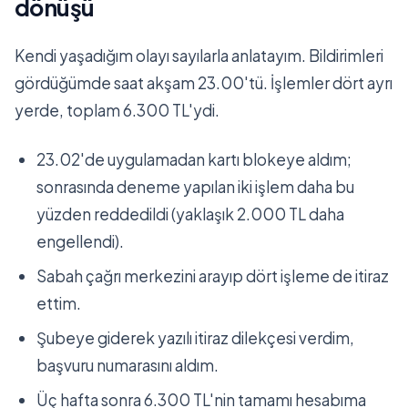
dönüşü
Kendi yaşadığım olayı sayılarla anlatayım. Bildirimleri
gördüğümde saat akşam 23.00'tü. İşlemler dört ayrı
yerde, toplam 6.300 TL'ydi.
23.02'de uygulamadan kartı blokeye aldım;
sonrasında deneme yapılan iki işlem daha bu
yüzden reddedildi (yaklaşık 2.000 TL daha
engellendi).
Sabah çağrı merkezini arayıp dört işleme de itiraz
ettim.
Şubeye giderek yazılı itiraz dilekçesi verdim,
başvuru numarasını aldım.
Üç hafta sonra 6.300 TL'nin tamamı hesabıma