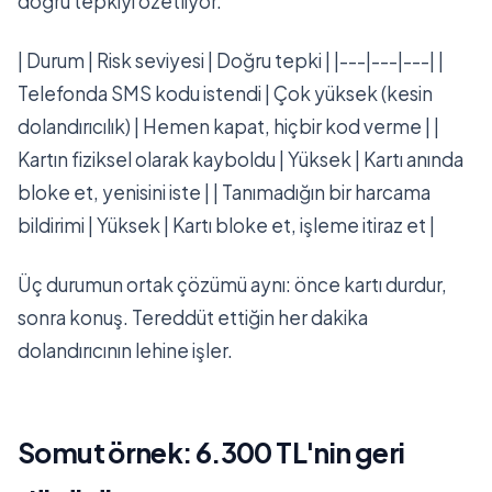
doğru tepkiyi özetliyor.
| Durum | Risk seviyesi | Doğru tepki | |---|---|---| |
Telefonda SMS kodu istendi | Çok yüksek (kesin
dolandırıcılık) | Hemen kapat, hiçbir kod verme | |
Kartın fiziksel olarak kayboldu | Yüksek | Kartı anında
bloke et, yenisini iste | | Tanımadığın bir harcama
bildirimi | Yüksek | Kartı bloke et, işleme itiraz et |
Üç durumun ortak çözümü aynı: önce kartı durdur,
sonra konuş. Tereddüt ettiğin her dakika
dolandırıcının lehine işler.
Somut örnek: 6.300 TL'nin geri