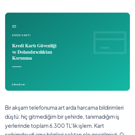
Bir akşam telefonuma art arda harcama bildirimleri
düştü: hiç gitmediğim bir şehirde, tanımadığım iş
yerlerinde toplam 6.300 TL'lik işlem. Kart
cebimdeydi ama bilgileri çoktan ele geçirilmişti. O