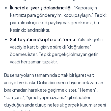
İkinci el alışveriş dolandırıcılığı:
"Kapora için
kartınıza para göndereyim, kodu paylaşın." Tepki:
para almak için kod paylaşmak gerekmez; bu
kesin dolandırıcılıktır.
Sahte yatırım/kripto platformu:
Yüksek getiri
vaadiyle kart bilgisi ve sürekli "doğrulama"
ödemesi ister. Tepki: gerçekçi olmayan getiri
vaadi her zaman tuzaktır.
Bu senaryoların tamamında ortak bir işaret var:
aciliyet ve baskı. Dolandırıcı seni düşünecek zaman
bırakmadan harekete geçirmek ister. "Hemen",
"son şans", "şimdi yapmazsanız" gibi ifadeler
duyduğun anda durup nefes al; gerçek kurumlar seni