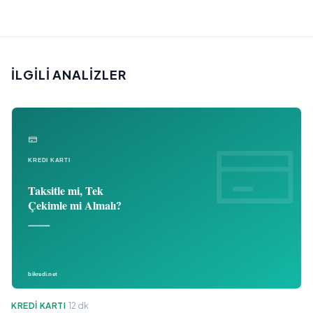
İLGILI ANALIZLER
KREDI KARTI
·
12 dk