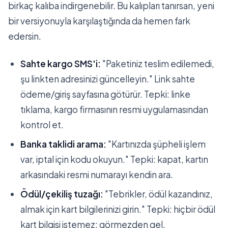
birkaç kalıba indirgenebilir. Bu kalıpları tanırsan, yeni
bir versiyonuyla karşılaştığında da hemen fark
edersin.
Sahte kargo SMS'i:
"Paketiniz teslim edilemedi,
şu linkten adresinizi güncelleyin." Link sahte
ödeme/giriş sayfasına götürür. Tepki: linke
tıklama, kargo firmasının resmi uygulamasından
kontrol et.
Banka taklidi arama:
"Kartınızda şüpheli işlem
var, iptal için kodu okuyun." Tepki: kapat, kartın
arkasındaki resmi numarayı kendin ara.
Ödül/çekiliş tuzağı:
"Tebrikler, ödül kazandınız,
almak için kart bilgilerinizi girin." Tepki: hiçbir ödül
kart bilgisi istemez; görmezden gel.