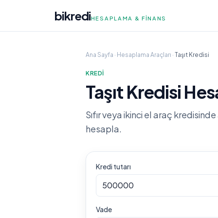
bikredi
HESAPLAMA & FINANS
Ana Sayfa
·
Hesaplama Araçları
·
Taşıt Kredisi
KREDI
Taşıt Kredisi He
Sıfır veya ikinci el araç kredisin
hesapla.
Kredi tutarı
Vade