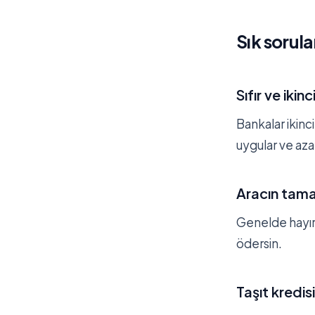
Sık sorula
Sıfır ve ikin
Bankalar ikinc
uygular ve azam
Aracın tamam
Genelde hayır. 
ödersin.
Taşıt kredis