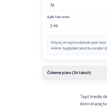
Aylık faiz oranı
İhtiyaç ve taşıt kredisinde aylık faize
eklenir. Aşağıdaki taksit bu vergiler d
Ödeme planı (
36
taksit)
Taşıt kredisi d
ikinci el araçt