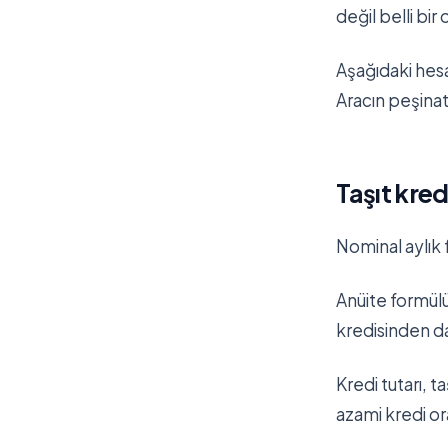
değil belli bir 
Aşağıdaki hesa
Aracın peşinatı
Taşıt kred
Nominal aylık 
Anüite formülü
kredisinden da
Kredi tutarı, 
azami kredi or