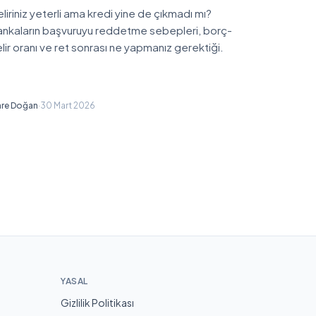
liriniz yeterli ama kredi yine de çıkmadı mı?
nkaların başvuruyu reddetme sebepleri, borç-
lir oranı ve ret sonrası ne yapmanız gerektiği.
re Doğan
·
30 Mart 2026
YASAL
Gizlilik Politikası