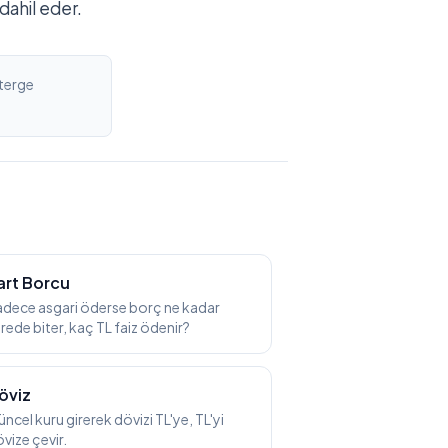
dahil eder.
sterge
art Borcu
adece asgari öderse borç ne kadar
rede biter, kaç TL faiz ödenir?
öviz
ncel kuru girerek dövizi TL'ye, TL'yi
vize çevir.