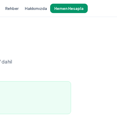
Rehber
Hakkımızda
Hemen Hesapla
 dahil