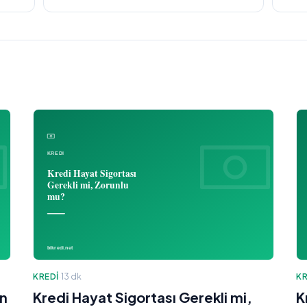
KREDI
·
13 dk
KR
an
Kredi Hayat Sigortası Gerekli mi,
K