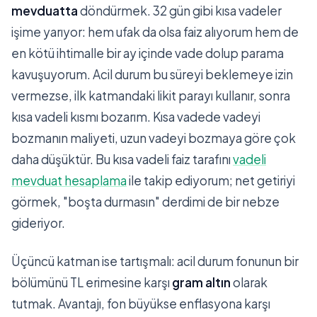
mevduatta
döndürmek. 32 gün gibi kısa vadeler
işime yarıyor: hem ufak da olsa faiz alıyorum hem de
en kötü ihtimalle bir ay içinde vade dolup parama
kavuşuyorum. Acil durum bu süreyi beklemeye izin
vermezse, ilk katmandaki likit parayı kullanır, sonra
kısa vadeli kısmı bozarım. Kısa vadede vadeyi
bozmanın maliyeti, uzun vadeyi bozmaya göre çok
daha düşüktür. Bu kısa vadeli faiz tarafını
vadeli
mevduat hesaplama
ile takip ediyorum; net getiriyi
görmek, "boşta durmasın" derdimi de bir nebze
gideriyor.
Üçüncü katman ise tartışmalı: acil durum fonunun bir
bölümünü TL erimesine karşı
gram altın
olarak
tutmak. Avantajı, fon büyükse enflasyona karşı