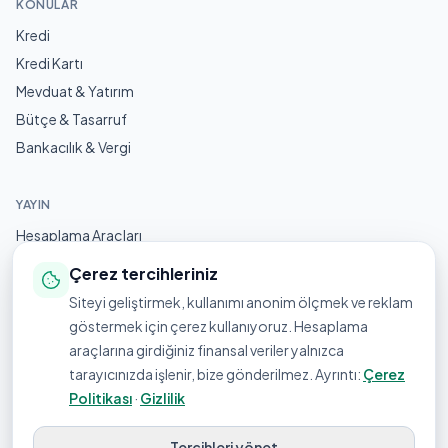
KONULAR
Kredi
Kredi Kartı
Mevduat & Yatırım
Bütçe & Tasarruf
Bankacılık & Vergi
YAYIN
Hesaplama Araçları
Güncel Oranlar
Çerez tercihleriniz
Tüm Yazılar
Siteyi geliştirmek, kullanımı anonim ölçmek ve reklam
Hakkımızda
göstermek için çerez kullanıyoruz. Hesaplama
Yayın İlkeleri
araçlarına girdiğiniz finansal veriler yalnızca
tarayıcınızda işlenir, bize gönderilmez. Ayrıntı:
Çerez
İletişim
Politikası
·
Gizlilik
RSS
Tercihleri yönet