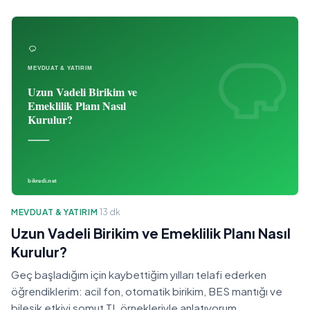
MEVDUAT & YATIRIM
·
13 dk
Uzun Vadeli Birikim ve Emeklilik Planı Nasıl
Kurulur?
Geç başladığım için kaybettiğim yılları telafi ederken
öğrendiklerim: acil fon, otomatik birikim, BES mantığı ve
bileşik etkiyi somut TL örnekleriyle anlatıyorum.