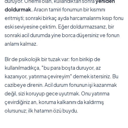
duruyor. Önemli olan, kullandıktan sonra
yeniden
doldurmak.
Aracın tamiri fonumun bir kısmını
eritmişti; sonraki birkaç ayda harcamalarımı kısıp fonu
eski seviyesine çektim. Eğer doldurmazsanız, bir
sonraki acil durumda yine borca düşersiniz ve fonun
anlamı kalmaz.
Bir de psikolojik bir tuzak var: fon birikip de
kullanılmadıkça, "bu para boşta duruyor, az
kazanıyor, yatırıma çevireyim" demek istersiniz. Bu
cazibeye direnin. Acil durum fonunun işi kazanmak
değil, sizi koruyup gece uyutmak. Onu yatırıma
çevirdiğiniz an, koruma kalkanını da kaldırmış
olursunuz; ilk hatamın özü buydu.