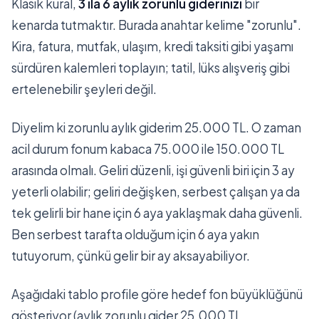
Klasik kural,
3 ila 6 aylık zorunlu giderinizi
bir
kenarda tutmaktır. Burada anahtar kelime "zorunlu".
Kira, fatura, mutfak, ulaşım, kredi taksiti gibi yaşamı
sürdüren kalemleri toplayın; tatil, lüks alışveriş gibi
ertelenebilir şeyleri değil.
Diyelim ki zorunlu aylık giderim 25.000 TL. O zaman
acil durum fonum kabaca 75.000 ile 150.000 TL
arasında olmalı. Geliri düzenli, işi güvenli biri için 3 ay
yeterli olabilir; geliri değişken, serbest çalışan ya da
tek gelirli bir hane için 6 aya yaklaşmak daha güvenli.
Ben serbest tarafta olduğum için 6 aya yakın
tutuyorum, çünkü gelir bir ay aksayabiliyor.
Aşağıdaki tablo profile göre hedef fon büyüklüğünü
gösteriyor (aylık zorunlu gider 25.000 TL