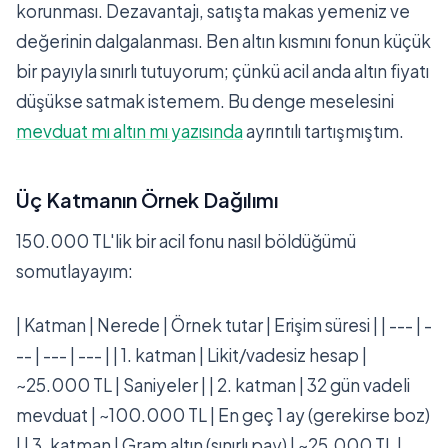
korunması. Dezavantajı, satışta makas yemeniz ve
değerinin dalgalanması. Ben altın kısmını fonun küçük
bir payıyla sınırlı tutuyorum; çünkü acil anda altın fiyatı
düşükse satmak istemem. Bu denge meselesini
mevduat mı altın mı yazısında
ayrıntılı tartışmıştım.
Üç Katmanın Örnek Dağılımı
150.000 TL'lik bir acil fonu nasıl böldüğümü
somutlayayım:
| Katman | Nerede | Örnek tutar | Erişim süresi | | --- | -
-- | --- | --- | | 1. katman | Likit/vadesiz hesap |
~25.000 TL | Saniyeler | | 2. katman | 32 gün vadeli
mevduat | ~100.000 TL | En geç 1 ay (gerekirse boz)
| | 3. katman | Gram altın (sınırlı pay) | ~25.000 TL |