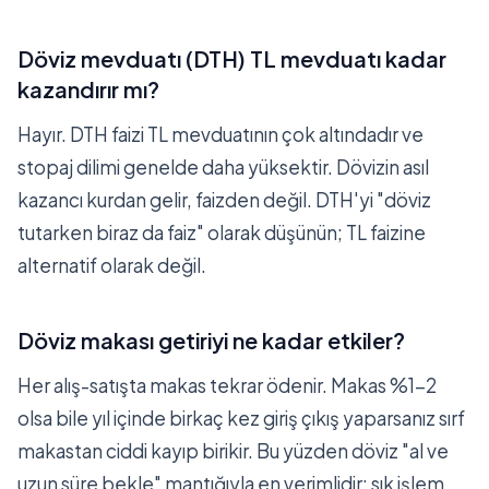
Döviz mevduatı (DTH) TL mevduatı kadar
kazandırır mı?
Hayır. DTH faizi TL mevduatının çok altındadır ve
stopaj dilimi genelde daha yüksektir. Dövizin asıl
kazancı kurdan gelir, faizden değil. DTH'yi "döviz
tutarken biraz da faiz" olarak düşünün; TL faizine
alternatif olarak değil.
Döviz makası getiriyi ne kadar etkiler?
Her alış-satışta makas tekrar ödenir. Makas %1-2
olsa bile yıl içinde birkaç kez giriş çıkış yaparsanız sırf
makastan ciddi kayıp birikir. Bu yüzden döviz "al ve
uzun süre bekle" mantığıyla en verimlidir; sık işlem