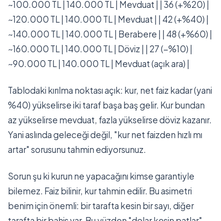
~100.000 TL | 140.000 TL | Mevduat | | 36 (+%20) |
~120.000 TL | 140.000 TL | Mevduat | | 42 (+%40) |
~140.000 TL | 140.000 TL | Berabere | | 48 (+%60) |
~160.000 TL | 140.000 TL | Döviz | | 27 (−%10) |
~90.000 TL | 140.000 TL | Mevduat (açık ara) |
Tablodaki kırılma noktası açık: kur, net faiz kadar (yani
%40) yükselirse iki taraf başa baş gelir. Kur bundan
az yükselirse mevduat, fazla yükselirse döviz kazanır.
Yani aslında geleceği değil, "kur net faizden hızlı mı
artar" sorusunu tahmin ediyorsunuz.
Sorun şu ki kurun ne yapacağını kimse garantiyle
bilemez. Faiz bilinir, kur tahmin edilir. Bu asimetri
benim için önemli: bir tarafta kesin bir sayı, diğer
tarafta bir bahis var. Bu yüzden "dolar kesin patlar"