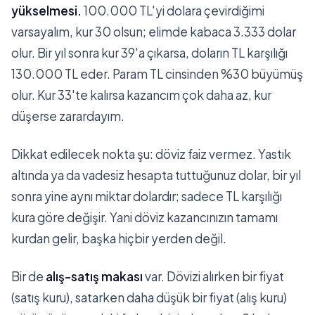
yükselmesi.
100.000 TL'yi dolara çevirdiğimi
varsayalım, kur 30 olsun; elimde kabaca 3.333 dolar
olur. Bir yıl sonra kur 39'a çıkarsa, doların TL karşılığı
130.000 TL eder. Param TL cinsinden %30 büyümüş
olur. Kur 33'te kalırsa kazancım çok daha az, kur
düşerse zarardayım.
Dikkat edilecek nokta şu: döviz faiz vermez. Yastık
altında ya da vadesiz hesapta tuttuğunuz dolar, bir yıl
sonra yine aynı miktar dolardır; sadece TL karşılığı
kura göre değişir. Yani döviz kazancınızın tamamı
kurdan gelir, başka hiçbir yerden değil.
Bir de
alış-satış makası
var. Dövizi alırken bir fiyat
(satış kuru), satarken daha düşük bir fiyat (alış kuru)