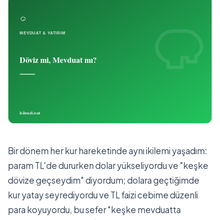
Bir dönem her kur hareketinde aynı ikilemi yaşadım:
param TL'de dururken dolar yükseliyordu ve "keşke
dövize geçseydim" diyordum; dolara geçtiğimde
kur yatay seyrediyordu ve TL faizi cebime düzenli
para koyuyordu, bu sefer "keşke mevduatta