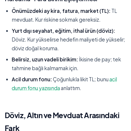
Önümüzdeki ay kira, fatura, market (TL):
TL
mevduat. Kur riskine sokmak gereksiz.
Yurt dışı seyahat, eğitim, ithal ürün (döviz):
Döviz. Kur yükselirse hedefin maliyeti de yükselir;
döviz doğal koruma.
Belirsiz, uzun vadeli birikim:
İkisine de pay; tek
tahmine bağlı kalmamak için.
Acil durum fonu:
Çoğunlukla likit TL; bunu
acil
durum fonu yazısında
anlattım.
Döviz, Altın ve Mevduat Arasındaki
Fark