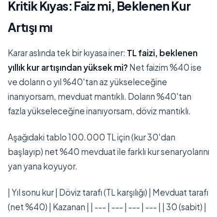
Kritik Kıyas: Faiz mi, Beklenen Kur
Artışı mı
Karar aslında tek bir kıyasa iner:
TL faizi, beklenen
yıllık kur artışından yüksek mi?
Net faizim %40 ise
ve doların o yıl %40'tan az yükseleceğine
inanıyorsam, mevduat mantıklı. Doların %40'tan
fazla yükseleceğine inanıyorsam, döviz mantıklı.
Aşağıdaki tablo 100.000 TL için (kur 30'dan
başlayıp) net %40 mevduat ile farklı kur senaryolarını
yan yana koyuyor.
| Yıl sonu kur | Döviz tarafı (TL karşılığı) | Mevduat tarafı
(net %40) | Kazanan | | --- | --- | --- | --- | | 30 (sabit) |