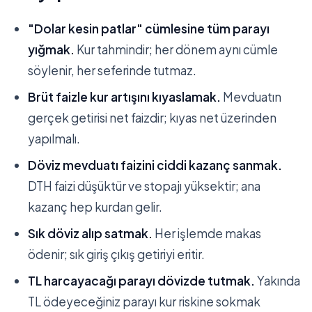
"Dolar kesin patlar" cümlesine tüm parayı
yığmak.
Kur tahmindir; her dönem aynı cümle
söylenir, her seferinde tutmaz.
Brüt faizle kur artışını kıyaslamak.
Mevduatın
gerçek getirisi net faizdir; kıyas net üzerinden
yapılmalı.
Döviz mevduatı faizini ciddi kazanç sanmak.
DTH faizi düşüktür ve stopajı yüksektir; ana
kazanç hep kurdan gelir.
Sık döviz alıp satmak.
Her işlemde makas
ödenir; sık giriş çıkış getiriyi eritir.
TL harcayacağı parayı dövizde tutmak.
Yakında
TL ödeyeceğiniz parayı kur riskine sokmak