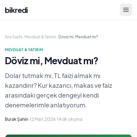
bikredi
Ana Sayfa
·
Mevduat & Yatırım
·
Döviz mi, Mevduat mı?
MEVDUAT & YATIRIM
Döviz mi, Mevduat mı?
Dolar tutmak mı, TL faizi almak mı
kazandırır? Kur kazancı, makas ve faiz
arasındaki gerçek dengeyi kendi
denemelerimle anlatıyorum.
Burak Şahin
·
12 Mart 2026
·
14 dk
okuma