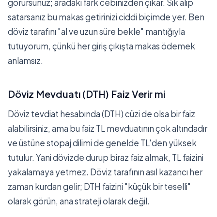
görürsünüz; aradaki fark cebinizden çıkar. Sık alıp
satarsanız bu makas getirinizi ciddi biçimde yer. Ben
döviz tarafını "al ve uzun süre bekle" mantığıyla
tutuyorum, çünkü her giriş çıkışta makas ödemek
anlamsız.
Döviz Mevduatı (DTH) Faiz Verir mi
Döviz tevdiat hesabında (DTH) cüzi de olsa bir faiz
alabilirsiniz, ama bu faiz TL mevduatının çok altındadır
ve üstüne stopaj dilimi de genelde TL'den yüksek
tutulur. Yani dövizde durup biraz faiz almak, TL faizini
yakalamaya yetmez. Döviz tarafının asıl kazancı her
zaman kurdan gelir; DTH faizini "küçük bir teselli"
olarak görün, ana strateji olarak değil.