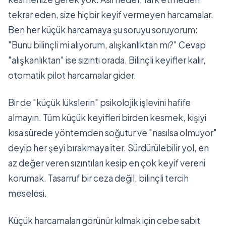
tekrar eden, size hiçbir keyif vermeyen harcamalar.
Ben her küçük harcamaya şu soruyu soruyorum:
"Bunu bilinçli mi alıyorum, alışkanlıktan mı?" Cevap
"alışkanlıktan" ise sızıntı orada. Bilinçli keyifler kalır,
otomatik pilot harcamalar gider.
Bir de "küçük lükslerin" psikolojik işlevini hafife
almayın. Tüm küçük keyifleri birden kesmek, kişiyi
kısa sürede yöntemden soğutur ve "nasılsa olmuyor"
deyip her şeyi bırakmaya iter. Sürdürülebilir yol, en
az değer veren sızıntıları kesip en çok keyif vereni
korumak. Tasarruf bir ceza değil, bilinçli tercih
meselesi.
Küçük harcamaları görünür kılmak için cebe sabit