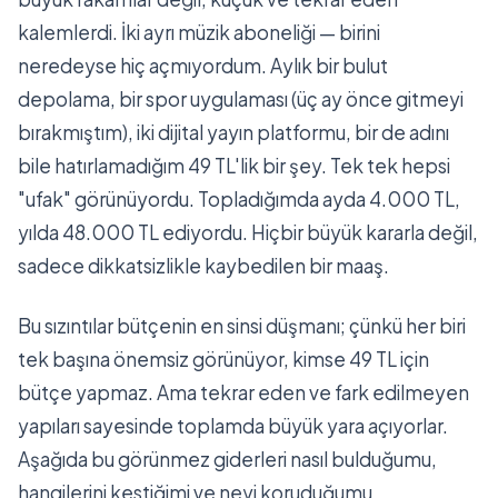
kalemlerdi. İki ayrı müzik aboneliği — birini
neredeyse hiç açmıyordum. Aylık bir bulut
depolama, bir spor uygulaması (üç ay önce gitmeyi
bırakmıştım), iki dijital yayın platformu, bir de adını
bile hatırlamadığım 49 TL'lik bir şey. Tek tek hepsi
"ufak" görünüyordu. Topladığımda ayda 4.000 TL,
yılda 48.000 TL ediyordu. Hiçbir büyük kararla değil,
sadece dikkatsizlikle kaybedilen bir maaş.
Bu sızıntılar bütçenin en sinsi düşmanı; çünkü her biri
tek başına önemsiz görünüyor, kimse 49 TL için
bütçe yapmaz. Ama tekrar eden ve fark edilmeyen
yapıları sayesinde toplamda büyük yara açıyorlar.
Aşağıda bu görünmez giderleri nasıl bulduğumu,
hangilerini kestiğimi ve neyi koruduğumu