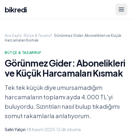
bikredi
Ana Sayfa
·
Bütçe & Tasarruf
·
Görünmez Gider: Abonelikleri ve Küçük
Harcamaları Kısmak
BÜTÇE & TASARRUF
Görünmez Gider: Abonelikleri
ve Küçük Harcamaları Kısmak
Tek tek küçük diye umursamadığım
harcamaların toplamı ayda 4.000 TL'yi
buluyordu. Sızıntıları nasıl bulup tıkadığımı
somut rakamlarla anlatıyorum.
Selin Yalçın
·
18 Kasım 2025
·
12 dk
okuma