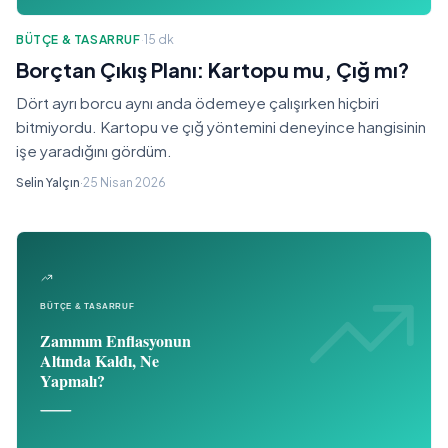
BÜTÇE & TASARRUF
·
15 dk
Borçtan Çıkış Planı: Kartopu mu, Çığ mı?
Dört ayrı borcu aynı anda ödemeye çalışırken hiçbiri
bitmiyordu. Kartopu ve çığ yöntemini deneyince hangisinin
işe yaradığını gördüm.
Selin Yalçın
·
25 Nisan 2026