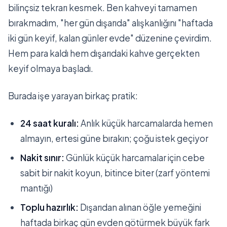
bilinçsiz tekrarı kesmek. Ben kahveyi tamamen
bırakmadım, "her gün dışarıda" alışkanlığını "haftada
iki gün keyif, kalan günler evde" düzenine çevirdim.
Hem para kaldı hem dışarıdaki kahve gerçekten
keyif olmaya başladı.
Burada işe yarayan birkaç pratik:
24 saat kuralı:
Anlık küçük harcamalarda hemen
almayın, ertesi güne bırakın; çoğu istek geçiyor
Nakit sınır:
Günlük küçük harcamalar için cebe
sabit bir nakit koyun, bitince biter (zarf yöntemi
mantığı)
Toplu hazırlık:
Dışarıdan alınan öğle yemeğini
haftada birkaç gün evden götürmek büyük fark