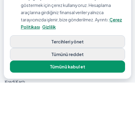
göstermek için çerez kullanıyoruz. Hesaplama
araçlarına girdiğiniz finansal veriler yalnızca
bikredi
tarayıcınızda işlenir, bize gönderilmez. Ayrıntı:
Çerez
Politikası
·
Gizlilik
Kredi taksiti, mevduat getirisi, kredi kartı borcu ve bütçe
hesaplamalarını KKDF-BSMV dahil doğru formüllerle yapan
Tercihleri yönet
ücretsiz araçlar ve sade finans rehberleri.
Tümünü reddet
KONULAR
Tümünü kabul et
Kredi
Kredi Kartı
Mevduat & Yatırım
Bütçe & Tasarruf
Bankacılık & Vergi
YAYIN
Hesaplama Araçları