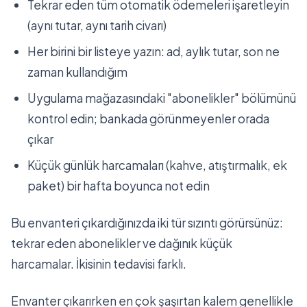
Tekrar eden tüm otomatik ödemeleri işaretleyin
(aynı tutar, aynı tarih civarı)
Her birini bir listeye yazın: ad, aylık tutar, son ne
zaman kullandığım
Uygulama mağazasındaki "abonelikler" bölümünü
kontrol edin; bankada görünmeyenler orada
çıkar
Küçük günlük harcamaları (kahve, atıştırmalık, ek
paket) bir hafta boyunca not edin
Bu envanteri çıkardığınızda iki tür sızıntı görürsünüz:
tekrar eden abonelikler ve dağınık küçük
harcamalar. İkisinin tedavisi farklı.
Envanter çıkarırken en çok şaşırtan kalem genellikle