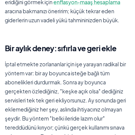
eridiğini görmek için
enflasyon-maaş hesaplama
aracına bakmanızı öneririm; küçük tekrar eden
giderlerin uzun vadeli yükü tahmininizden büyük.
Bir aylık deney: sıfırla ve geri ekle
İptal etmekte zorlananlar için işe yarayan radikal bir
yöntem var: bir ay boyunca isteğe bağlı tüm
abonelikleri durdurmak. Sonra ay boyunca
gerçekten özlediğiniz, "keşke açık olsa" dediğiniz
servisleri tek tek geri ekliyorsunuz. Ay sonunda geri
eklemediğiniz her şey, aslında ihtiyacınız olmayan
şeydir. Bu yöntem "belki ileride lazım olur"
tereddüdünü kırıyor; çünkü gerçek kullanımı sınava