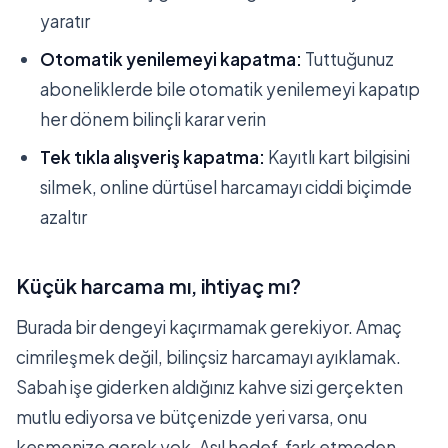
yaratır
Otomatik yenilemeyi kapatma:
Tuttuğunuz
aboneliklerde bile otomatik yenilemeyi kapatıp
her dönem bilinçli karar verin
Tek tıkla alışveriş kapatma:
Kayıtlı kart bilgisini
silmek, online dürtüsel harcamayı ciddi biçimde
azaltır
Küçük harcama mı, ihtiyaç mı?
Burada bir dengeyi kaçırmamak gerekiyor. Amaç
cimrileşmek değil, bilinçsiz harcamayı ayıklamak.
Sabah işe giderken aldığınız kahve sizi gerçekten
mutlu ediyorsa ve bütçenizde yeri varsa, onu
kesmenize gerek yok. Asıl hedef, fark etmeden