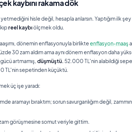
çek kaybını rakama dök
etmediğini hisle değil, hesapla anlarsın. Yaptığım ilk şey 
akıp
reel kaybı
ölçmek oldu.
maaşımı, dönemin enflasyonuyla birlikte
enflasyon-maaş
a
yüzde 30 zam aldım ama aynı dönem enflasyon daha yükse
 gücü artmamış,
düşmüştü.
52.000 TL'nin alabildiği sepet,
 TL'nin sepetinden küçüktü.
mek üç işe yaradı:
mde aramayı bıraktım; sorun savurganlığım değil, zammın
 zam görüşmesine somut veriyle gittim.