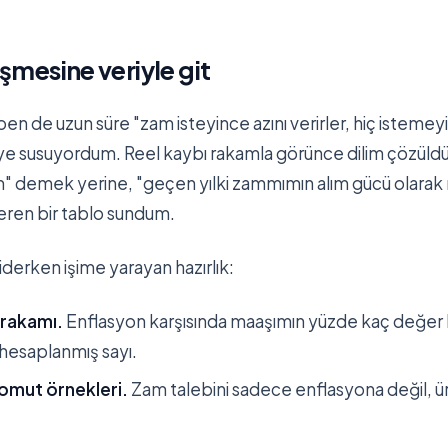
mesine veriyle git
 ben de uzun süre "zam isteyince azını verirler, hiç istemey
ye susuyordum. Reel kaybı rakamla görünce dilim çözüldü
m" demek yerine, "geçen yılki zammımın alım gücü olarak
teren bir tablo sundum.
erken işime yarayan hazırlık:
 rakamı.
Enflasyon karşısında maaşımın yüzde kaç değer 
, hesaplanmış sayı.
omut örnekleri.
Zam talebini sadece enflasyona değil, ür