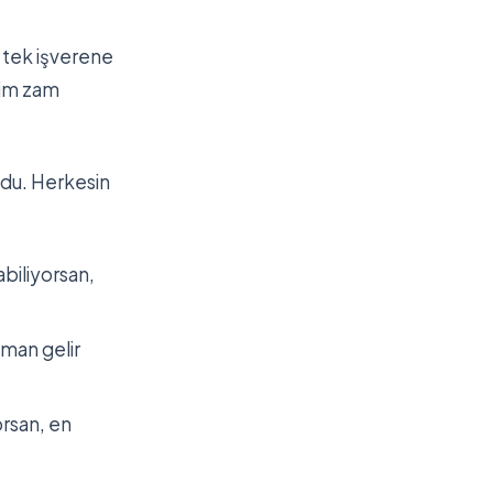
 tek işverene
gim zam
ldu. Herkesin
abiliyorsan,
pman gelir
rsan, en