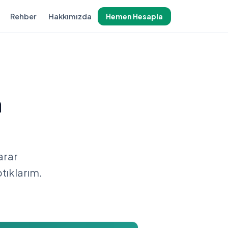
Rehber
Hakkımızda
Hemen Hesapla
a
arar
tıklarım.