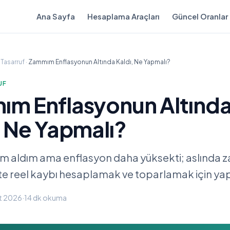
Ana Sayfa
Hesaplama Araçları
Güncel Oranlar
Tasarruf
·
Zammım Enflasyonun Altında Kaldı, Ne Yapmalı?
UF
m Enflasyonun Altınd
, Ne Yapmalı?
m aldım ama enflasyon daha yüksekti; aslında z
şte reel kaybı hesaplamak ve toparlamak için yap
t 2026
·
14 dk
okuma