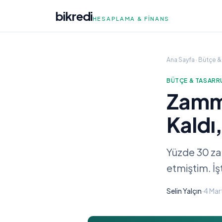
bikredi
HESAPLAMA & FINANS
Ana Sayfa
·
Bütçe & 
BÜTÇE & TASARR
Zammı
Kaldı
Yüzde 30 za
etmiştim. İ
Selin Yalçın
·
4 Mar