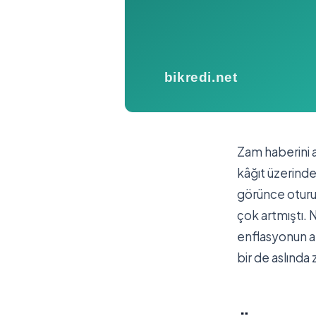
Zam haberini 
kâğıt üzerinde
görünce oturu
çok artmıştı. 
enflasyonun alt
bir de aslında