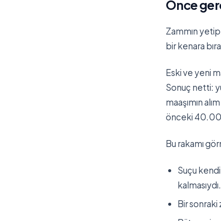
Önce ger
Zammın yetip y
bir kenara bır
Eski ve yeni 
Sonuç netti: 
maaşımın alım
önceki 40.000
Bu rakamı gör
Suçu kendi
kalmasıydı.
Bir sonraki