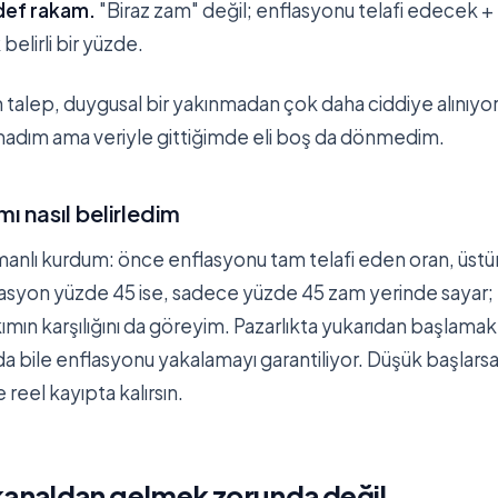
def rakam.
"Biraz zam" değil; enflasyonu telafi edecek + b
belirli bir yüzde.
n talep, duygusal bir yakınmadan çok daha ciddiye alınıyo
amadım ama veriyle gittiğimde eli boş da dönmedim.
ı nasıl belirledim
manlı kurdum: önce enflasyonu tam telafi eden oran, üstü
nflasyon yüzde 45 ise, sadece yüzde 45 zam yerinde sayar
kımın karşılığını da göreyim. Pazarlıkta yukarıdan başlamak
 bile enflasyonu yakalamayı garantiliyor. Düşük başlarsa
 reel kayıpta kalırsın.
 kanaldan gelmek zorunda değil