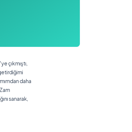
ye çıkmıştı,
getirdiğimi
ammımdan daha
. Zam
ğını sanarak,