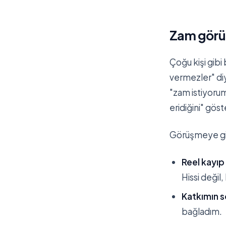
Zam görüş
Çoğu kişi gibi
vermezler" di
"zam istiyoru
eridiğini" gös
Görüşmeye gid
Reel kayıp
Hissi değil
Katkımın s
bağladım.