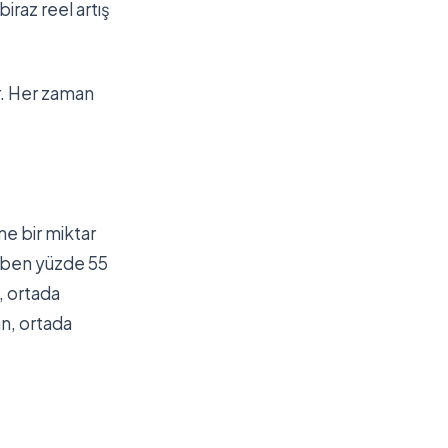
iraz reel artış
r. Her zaman
ne bir miktar
; ben yüzde 55
, ortada
n, ortada