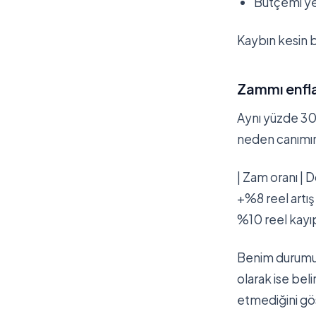
Bütçemi ye
Kaybın kesin b
Zammı enfl
Aynı yüzde 30
neden canımın s
| Zam oranı | D
+%8 reel artış
%10 reel kayıp
Benim durumum 
olarak ise bel
etmediğini gö