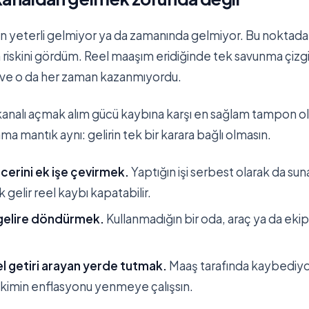
 yeterli gelmiyor ya da zamanında gelmiyor. Bu noktada
n riskini gördüm. Reel maaşım eridiğinde tek savunma çiz
ve o da her zaman kazanmıyordu.
ir kanalı açmak alım gücü kaybına karşı en sağlam tampon o
ma mantık aynı: gelirin tek bir karara bağlı olmasın.
erini ek işe çevirmek.
Yaptığın işi serbest olarak da sun
 gelir reel kaybı kapatabilir.
ı gelire döndürmek.
Kullanmadığın bir oda, araç ya da eki
eel getiri arayan yerde tutmak.
Maaş tarafında kaybediyo
ikimin enflasyonu yenmeye çalışsın.