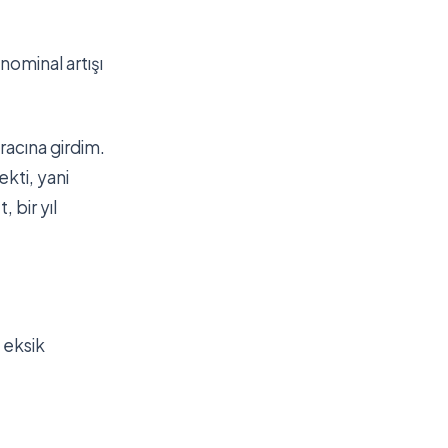
nominal artışı
racına girdim.
kti, yani
 bir yıl
 eksik