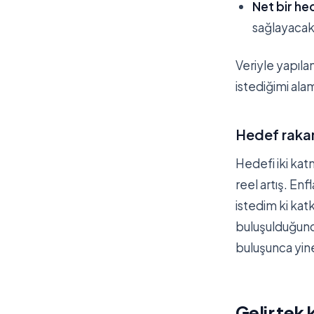
Net bir he
sağlayacak 
Veriyle yapıla
istediğimi al
Hedef rakam
Hedefi iki kat
reel artış. E
istedim ki kat
buluşulduğunda
buluşunca yine
Gelir tek