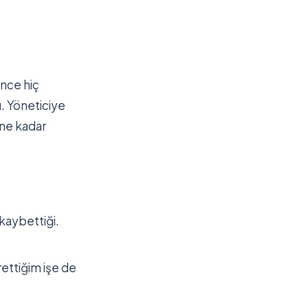
ince hiç
. Yöneticiye
 ne kadar
kaybettiği.
ettiğim işe de