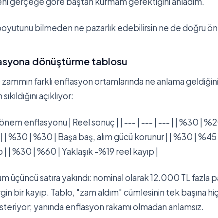
ni gerçeğe göre baştan kurmam gerektiğini anladım.
oyutunu bilmeden ne pazarlık edebilirsin ne de doğru önle
asyona dönüştürme tablosu
 zammın farklı enflasyon ortamlarında ne anlama geldiği
ıkıldığını açıklıyor:
önem enflasyonu | Reel sonuç | | --- | --- | --- | | %30 | %2
 | | %30 | %30 | Başa baş, alım gücü korunur | | %30 | %45 |
 | | %30 | %60 | Yaklaşık -%19 reel kayıp |
üçüncü satıra yakındı: nominal olarak 12.000 TL fazla pa
irgin bir kayıp. Tablo, "zam aldım" cümlesinin tek başına hi
steriyor; yanında enflasyon rakamı olmadan anlamsız.