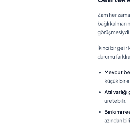
Zam her zaman
bağlı kalmanı
görüşmesiydi 
İkinci bir gel
durumu farklı a
Mevcut bec
küçük bir ek
Atıl varlığ
üretebilir.
Birikimi r
azından bir